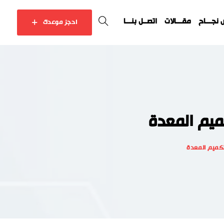
نجـــاح
مقـــالات
اتصــل بنـــا
احجز موعدك
ميم المعدة
تكميم المعدة