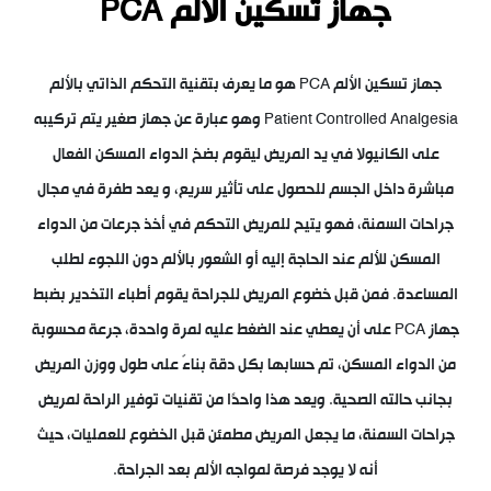
جهاز تسكين الألم PCA
جهاز تسكين الألم PCA هو ما يعرف بتقنية التحكم الذاتي بالألم
Patient Controlled Analgesia وهو عبارة عن جهاز صغير يتم تركيبه
على الكانيولا في يد المريض ليقوم بضخ الدواء المسكن الفعال
مباشرة داخل الجسم للحصول على تأثير سريع، و يعد طفرة في مجال
جراحات السمنة، فهو يتيح للمريض التحكم في أخذ جرعات من الدواء
المسكن للألم عند الحاجة إليه أو الشعور بالألم دون اللجوء لطلب
المساعدة. فمن قبل خضوع المريض للجراحة يقوم أطباء التخدير بضبط
جهاز PCA على أن يعطي عند الضغط عليه لمرة واحدة، جرعة محسوبة
من الدواء المسكن، تم حسابها بكل دقة بناءً على طول ووزن المريض
بجانب حالته الصحية. ويعد هذا واحدًا من تقنيات توفير الراحة لمريض
جراحات السمنة، ما يجعل المريض مطمئن قبل الخضوع للعمليات، حيث
أنه لا يوجد فرصة لمواجه الألم بعد الجراحة.