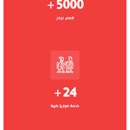
5000
+
قصص نجاح
24
+
خدمة طوارئ طبية