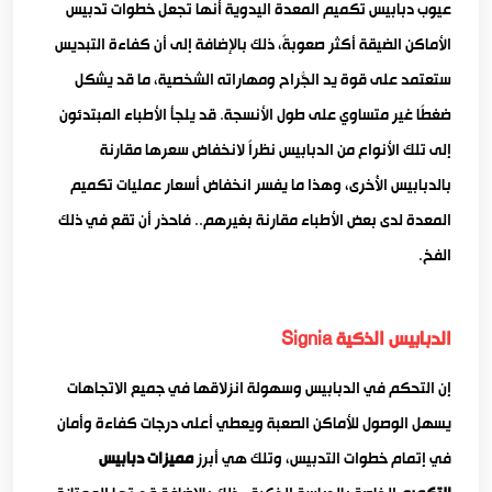
عيوب دبابيس تكميم المعدة اليدوية أنها تجعل خطوات تدبيس
الأماكن الضيقة أكثر صعوبةً، ذلك بالإضافة إلى أن كفاءة التبديس
ستعتمد على قوة يد الجّراح ومهاراته الشخصية، ما قد يُشكل
ضغطًا غير متساوي على طول الأنسجة. قد يلجأ الأطباء المبتدئون
إلى تلك الأنواع من الدبابيس نظراً لانخفاض سعرها مقارنة
بالدبابيس الأُخرى، وهذا ما يفسر انخفاض أسعار عمليات تكميم
المعدة لدى بعض الأطباء مقارنة بغيرهم.. فاحذر أن تقع في ذلك
الفخ.
الدبابيس الذكية Signia
إن التحكم في الدبابيس وسهولة انزلاقها في جميع الاتجاهات
يسهل الوصول للأماكن الصعبة ويعطي أعلى درجات كفاءة وأمان
في إتمام خطوات التدبيس، وتلك هي أبرز
مميزات دبابيس