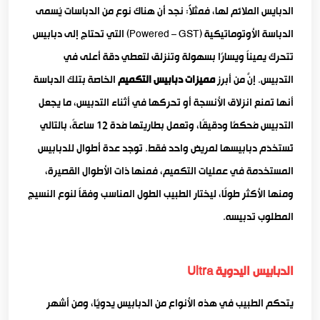
الدبايس الملائم لها، فمثلاًً: نجد أن هناك نوع من الدباسات يُسمى
الدباسة الأوتوماتيكية (Powered – GST) التي تحتاج إلى دبابيس
تتحرك يميناً ويسارًا بسهولة وتنزلق لتعطي دقة أعلى في
التدبيس. إنَّ من أبرز
مميزات دبابيس التكميم
الخاصة بتلك الدباسة
أنها تمنع انزلاق الأنسجة أو تحركها في أثناء التدبيس، ما يجعل
التدبيس مُحكمًا ودقيقًا، وتعمل بطاريتها مُدة 12 ساعةً، بالتالي
تُستخدَم دبابيسها لمريض واحد فقط. توجد عدة أطوال للدبابيس
المستخدمة في عمليات التكميم، فمنها ذات الأطوال القصيرة،
ومنها الأكثر طولًا، ليختار الطبيب الطول المناسب وفقاً لنوع النسيج
المطلوب تدبيسه.
الدبابيس اليدوية Ultra
يتحكم الطبيب في هذه الأنواع من الدبابيس يدويًا، ومن أشهر