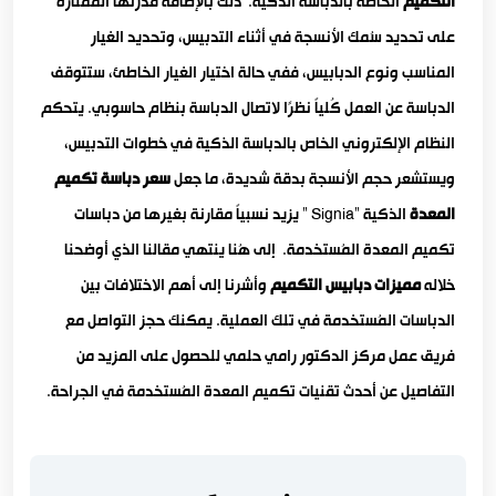
التكميم
الخاصة بالدباسة الذكية. ذلك بالإضافة قدرتها الممتازة
على تحديد سُمك الأنسجة في أثناء التدبيس، وتحديد الغيار
المناسب ونوع الدبابيس، ففي حالة اختيار الغيار الخاطئ، ستتوقف
الدباسة عن العمل كُلياً نظرًا لاتصال الدباسة بنظام حاسوبي. يتحكم
النظام الإلكتروني الخاص بالدباسة الذكية في خُطوات التدبيس،
ويستشعر حجم الأنسجة بدقة شديدة، ما جعل
سعر دباسة تكميم
المعدة
الذكية “Signia ” يزيد نسبياً مقارنة بغيرها من دباسات
تكميم المعدة المُستخدمة. إلى هُنا ينتهي مقالنا الذي أوضحنا
خلاله
مميزات دبابيس التكميم
وأشرنا إلى أهم الاختلافات بين
الدباسات المُستخدمة في تلك العملية. يمكنك حجز التواصل مع
فريق عمل مركز الدكتور رامي حلمي للحصول على المزيد من
التفاصيل عن أحدث تقنيات تكميم المعدة المُستخدمة في الجراحة.