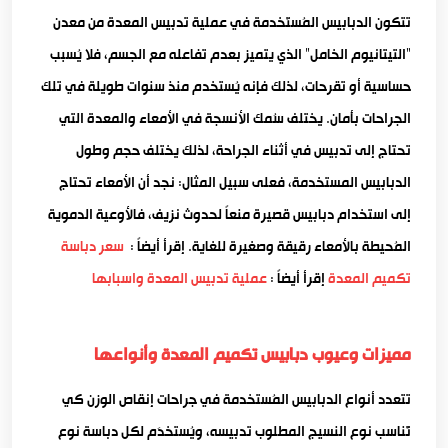
تتكون الدبابيس المُستَخدمة في عملية تدبيس المعدة من معدن
“التيتانيوم الخامل” الذي يتميز بعدم تفاعله مع الجسم، فلا يُسبب
حساسية أو تقرحات، لذلك فإنه يُستخدم منذ سنوات طويلة في تلك
الجراحات بأمان. يختلف سُمك الأنسجة في الأمعاء والمعدة التي
تحتاج إلى تدبيس في أثناء الجراحة، لذلك يختلف حجم وطول
الدبابيس المستخدمة، فعلى سبيل المثال: نجد أن الأمعاء تحتاج
إلى استخدام دبابيس قصيرة منعاً لحدوث نزيف، فالأوعية الدموية
المُحيطة بالأمعاء رقيقة وصغيرة للغاية. إقرأ أيضاً :
سعر دباسة
تكميم المعدة
إقرأ أيضاً :
عملية تدبيس المعدة واسبابها
مميزات وعيوب دبابيس تكميم المعدة وأنواعها
تتعدد أنواع الدبابيس المُستخدمة في جراحات إنقاص الوزن كي
تُناسب نوع النسيج المطلوب تدبيسه، ويُستخدَم لكل دباسة نوع