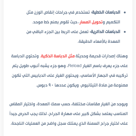
الدباسات الخطية:
تستخدم في جراحات إنقاص الوزن مثل
التكميم و
تحويل المسار
، حيث تقوم بصنع خط موحد.
الدباسات الدائرية:
تعمل على الربط بين الجزء الباقي من
المعدة بالأمعاء الدقيقة.
وهناك إصدارات قديمة وحديثة
مثل الدباسة الذكية.
وتحتوي الدباسة
على جزء يعرف باسم الغيار Reload، وهو جزء يشبه أنبوب طويل يتم
تركيبه في الجهاز الأساسي، ويحتوي الغيار على الدبابيس التي تكون
مصنوعة من مادة التيتانيوم، ويكون عددها ٩٠ دبوس.
ويوجد من الغيار مقاسات مختلفة، حسب سمك المعدة، واختيار المقاس
المناسب يعتمد بشكل كبير على مهارة الجراح، لذلك يجب الحرص جيداً
على اختيار جراح السمنة الذي يمتلك سجل واضح من العمليات الناجحة.