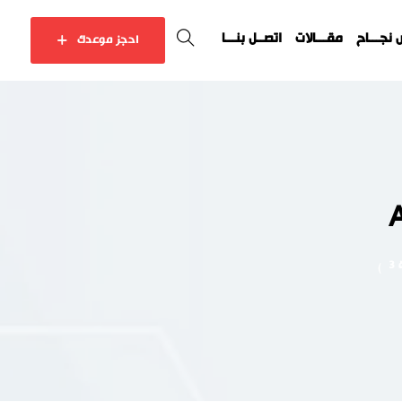
نجـــاح
مقـــالات
اتصــل بنـــا
احجز موعدك
A
3
)