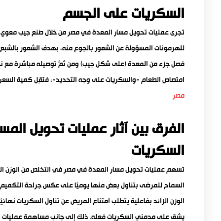
السكريات على الجسم
تُجرى عمليات تحويل مسار المعدة في مصر من خلال صُنع جيب معوي صغ
للهرمونات المسؤولة عن الشعور بالجوع منه، بهدف الشعور بالشبع
فصل جزء من المعدة (على شكل جيب) ومن ثمّ توصيله مباشرةً مع نهاي
امتصاص الطعام -والسكريات على وجه التحديد-، فتَقِل كمية السعرات ا
مصر
الفرق بين آثار عمليات تحويل المس
السكريات
تُسهم عمليات تحويل مسار المعدة في مصر في التخلص من الوزن الزائ
السماح للمرضى بتناول بعض منها يوميًا على عكس جراحة التكميم. إن
الوزن الزائد بفاعلية يتطلب امتناع المريض عن تناول السكريات نهائي
يشق على مدمني السكريات فعله. ذلك إلى جانب مساهمة عمليات تحو