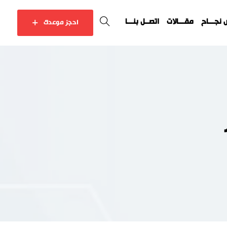
نجـــاح
مقـــالات
اتصــل بنـــا
احجز موعدك