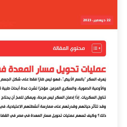
22 ديسمبر، 2023
محتوي المقالة
عمليات تحويل مسار المعدة ف
يُعرف السكر “بالسم الأبيض”، فهو ليس ضارًا فقط على شكل الجسم وا
والأوعية الدموية، والسكري المزمن. مؤخرًا نُشرت عدة أبحاث طبية ت
تناول السكريات. إذًا إدمان السكر ليس مزحة، ويمكن للمخ أن يحتاج
وقد تتأثر حياتهم وقدرتهم على ممارسة أنشطتهم الاعتيادية، في 
ذلك؟ وكيف تُسهم عمليات تحويل مسار المعدة في مصر في القضاء