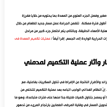
ير وفصل الجزء العلوي من المعدة بما يحتويه من خلايا مُفرِزة
 أطول فترة ممكنة. تتضمن الجراحة عمل مسار جديد للطعام من خلال
ة الأمعاء الدقيقة، وبالتالي يتم اختصار جزء كبير من مراحل
لحرارية الواردة إلى الجسم. إقرا أيضأً /
عملیات تكمیم المعدة فى
ار وآثار عملية التكميم لمدمني
د والأضرار الناتجة عن الإفراط في تناول السكريات بفاعلية، مع
َّ النظام الغذائي الواجب اتباعه بعد عملية التكميم للتخلص من
ًا أو يسمح بتناول كميات ضئيلة جدًا منها على فترات متباعدة، وهو ما
يل المسار في وقاية المرضى المُصابين بارتجاع المريء من تدهور