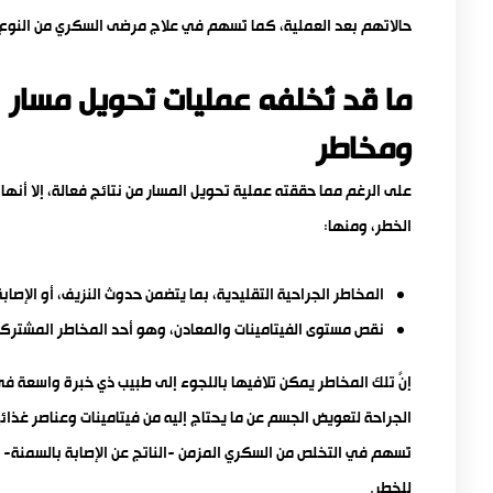
حالاتهم بعد العملية، كما تُسهم في علاج مرضى السكري من النوع ا
ما قد تُخلفه عمليات تحويل مسار
ومخاطر
على الرغم مما حققته عملية تحويل المسار من نتائجٍ فعالة، إلا أنه
الخطر، ومنها:
المخاطر الجراحية التقليدية، بما يتضمن حدوث النزيف، أو الإصابة
نقص مستوى الفيتامينات والمعادن، وهو أحد المخاطر المشتركة
إنَّ تلك المخاطر يمكن تلافيها باللجوء إلى طبيب ذي خبرة واسعة في
الجراحة لتعويض الجسم عن ما يحتاج إليه من فيتامينات وعناصر غ
تُسهم في التخلص من السكري المزمن -الناتج عن الإصابة بالسمنة- و
للخطر.