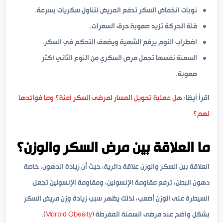
نوبات انخفاض السكر تدفع المريض لتناول سكريات بسرعة.
قلة الحركة تزيد صعوبة حرق السعرات.
اضطراب النوم يرفع الشهية ويضعف التحكم في السكر.
السمنة نفسها تجعل مرض السكري من النوع الثاني أكثر
صعوبة.
اقرأ أيضًا:
هل عملية تحويل المسار لمرضى السكر آمنة؟ وما فوائدها
لهم؟
ما العلاقة بين مرض السكر والوزن؟
العلاقة بين السكر والوزن علاقة دائرية، حيث أن زيادة الدهون، خاصة
دهون البطن، ترفع مقاومة الإنسولين، ومقاومة الإنسولين تجعل
السيطرة على الوزن أصعب، لذلك يظهر سبب زيادة وزن مريض السكر
بشكل واضح عند مرضى السمنة المفرطة (
Morbid Obesity
).