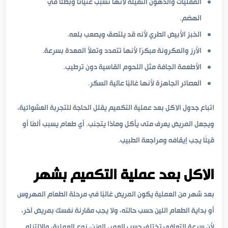
المقليات والدهون الثقيلة لأنها تسبب غثيانًا وبطئًا في
الهضم.
الخبز الأبيض الطري لأنه قد يلتصق ويصعب بلعه.
الأرز والمكرونة مبكرًا لأنها تتمدد وتملأ المعدة بسرعة.
الأطعمة الجافة مثل اللحوم القاسية دون ترطيب.
العصائر الجاهزة لأنها غالبًا عالية السكر.
اتباع جدول الاكل بعد عملية التكميم يقلل الحاجة للتجربة العشوائية،
ويجعل المريض يعرف متى يأكل وماذا يتجنب. أي طعام يسبب ألمًا أو
قيئًا يجب إيقافه ومراجعة الطبيب.
الاكل بعد عملية التكميم بشهر
بعد شهر من العملية يكون المريض غالبًا في مرحلة الطعام المهروس
أو بداية الطعام اللين حسب حالته، ولا يجب مقارنة نفسك بمريض آخر،
لأن سرعة التعافي تختلف حسب العمر، الوزن، نوع العملية، والالتزام