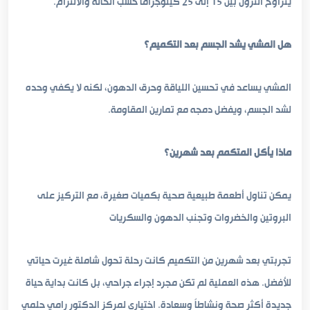
يتراوح النزول بين 15 إلى 25 كيلوجرامًا حسب الحالة والالتزام.
هل المشي يشد الجسم بعد التكميم؟
المشي يساعد في تحسين اللياقة وحرق الدهون، لكنه لا يكفي وحده
لشد الجسم، ويفضل دمجه مع تمارين المقاومة.
ماذا يأكل المتكمم بعد شهرين؟
يمكن تناول أطعمة طبيعية صحية بكميات صغيرة، مع التركيز على
البروتين والخضروات وتجنب الدهون والسكريات
تجربتي بعد شهرين من التكميم كانت رحلة تحول شاملة غيرت حياتي
للأفضل. هذه العملية لم تكن مجرد إجراء جراحي، بل كانت بداية حياة
جديدة أكثر صحة ونشاطاً وسعادة. اختياري لمركز الدكتور رامي حلمي