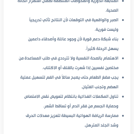
المتابعة الدورية والفحوصات المنتظمة لضمان استقرار الحالة
الصحية.
الصبر والواقعية في التوقعات لأن النتائج تأتي تدريجياً
وليست فورية.
بناء شبكة دعم قوية لأن وجود عائلة وأصدقاء داعمين
يسهل الرحلة كثيراً.
الاهتمام بالصحة النفسية ولا تترددي في طلب المساعدة من
مختصين نفسيين إذا شعرت بالقلق أو الاكتئاب.
يجب مضغ الطعام حتى يصبح سائلاً في الفم لتسهيل عملية
الهضم وتجنب الغثيان.
تناول المكملات الغذائية بانتظام لتعويض نقص الامتصاص
وحماية الجسم من فقر الدم أو تساقط الشعر.
ممارسة الرياضة الهوائية البسيطة لتعزيز معدلات الحرق
وشد الجلد المترهل.