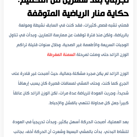
تجربتي بعد شهرين من التكميم:
حكاية منار الرياضية المتوقفة
قصتي تشبه قصص كثيرات، فقد كنت في السابق نشيطة ومولعة
بالرياضة، ولكن منذ فترة توقفت عن ممارسة التمارين، وبدأت في تناول
الوجبات السريعة والأطعمة غير الصحية، وخلال سنوات قليلة تراكم
الوزن الزائد حتى وصلت لمرحلة
السمنة المفرطة
الوزن الزائد لم يكن مجرد مشكلة جمالية، حيث أصبحت غير قادرة على
الجري كما كنت، وحتى المشي لمسافات قصيرة كان يسبب إرهاقاً
شديداً، وجربت العودة للرياضة عدة مرات، لكن الوزن الزائد كان عائقاً
كبيراً جعل كل محاولة تنتهي بالفشل والإحباط.
بعد العملية، أصبحت الحركة أسهل بكثير، وبدأت تدريجياً في العودة
للنشاط البدني. بدأت بالمشي البسيط وشعرت أن الحركة أخف، بجانب