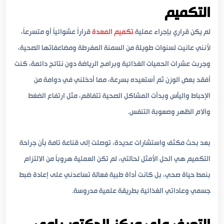
التكميم
لم يكن قراري بإجراء عملية
تكميم المعدة
قراراً عشوائياً أو متسرعاً،
لأنني عانيت لسنوات طويلة من السمنة المفرطة ومضاعفاتها الصحية،
وجربت عشرات الحميات الغذائية وبرامج الرياضة دون نتائج دائمة، كنت
أفقد بعض الوزن ثم أستعيده بسرعة، مما أدخلني في دوامة من
الإحباط واليأس وبدأت المشاكل الصحية تتفاقم، مثل ارتفاع الضغط
وآلام الظهر وصعوبة التنفس.
بعد بحث مكثف واستشارات عديدة، توصلت إلى قناعة تامة بأن جراحة
التكميم هي الحل الأمثل لحالتي، لم تكن العملية هروباً من الالتزام
بنمط حياة صحي، بل كانت أداة طبية فعالة تساعدني على إعادة ضبط
جسمي وعاداتي الغذائية بطريقة علمية مدروسة.