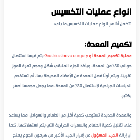
انواع عمليات التخسيس
تتضمن أشهر انواع عمليات التخسيس ما يلي:
تكميم المعدة:
عملية تكميم المعدة أو Gastric sleeve surgery
يتم فيها استئصال
حوالي 80٪ من المعدة، ويأخذ الجزء المتبقي شكل وحجم ثمرة الموز
تقريبًا. ويتم أولًا فصل المعدة عن الأعضاء المحيطة بها، ثم تُستخدم
الدباسات الجراحية لاستئصال 80٪ من المعدة، مما يجعل حجمها أصغر
بكثير.
والمعدة الجديدة تستوعب كمية أقل من الطعام والسوائل، مما يُساعد
على تقليل كمية الطعام والسعرات الحرارية التي يتم استهلاكها. كما
أن إزالة
الجزء المسؤول
عن إفراز الجزء الأكبر من هرمون الجوع يمنح