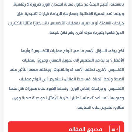
بالسمنة، أصبح البحث عن حلول فعالة لفقدان الوزن ضرورة لا رفاهية.
وبينما تُعد الحمية الغذائية وممارسة الرياضة خيارات تقليدية، فإن
جراحات السمنة أو ما يُعرف بعمليات التخسيس باتت خيارًا مثاليًا للكثيرين
الذين قاموا بتجربة طرق أخرى ولم تكن ناجحة.
لكن يبقى السؤال الأهم ما هي انواع عمليات التخسيس؟ وأيها
الأفضل؟ بداية من التكميم إلى تحويل المسار، ومرورًا بعمليات
التخسيس الأخرى، تختلف الأهداف والتقنيات، ويختلف معها التأثير على
الصحة ونمط الحياة. في هذا المقال، نستعرض أبرز انواع عمليات
التخسيس أو جراحات إنقاص الوزن، ونسلط الضوء على مميزات كل منها
وعيوبها، لمساعدتك على اختيار الطريق الأمثل نحو حياة صحية ووزن
مثالي، فاحرص على المتابعة.
محتوي المقالة